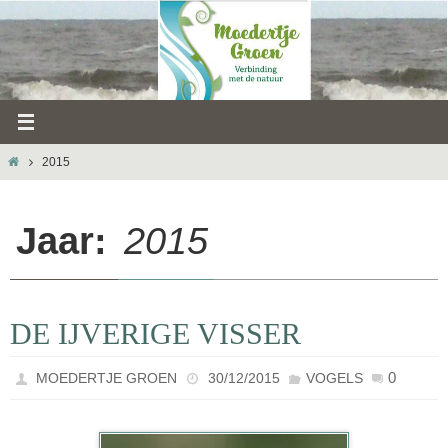
Ga
naar
de
inhoud
HOME
2015
Jaar:
2015
DE IJVERIGE VISSER
0
MOEDERTJE GROEN
30/12/2015
VOGELS