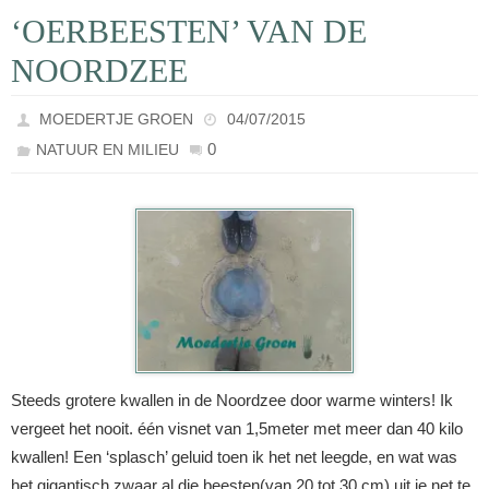
‘OERBEESTEN’ VAN DE
NOORDZEE
MOEDERTJE GROEN
04/07/2015
0
NATUUR EN MILIEU
Steeds grotere kwallen in de Noordzee door warme winters! Ik
vergeet het nooit. één visnet van 1,5meter met meer dan 40 kilo
kwallen! Een ‘splasch’ geluid toen ik het net leegde, en wat was
het gigantisch zwaar al die beesten(van 20 tot 30 cm) uit je net te