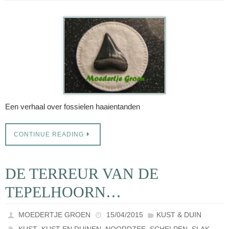
Een verhaal over fossielen haaientanden
CONTINUE READING
DE TERREUR VAN DE
TEPELHOORN…
MOEDERTJE GROEN
15/04/2015
KUST & DUIN
,
,
,
,
,
KUST
KUST EN DUINEN
NOORDZEE
SCHELPEN
SLAK