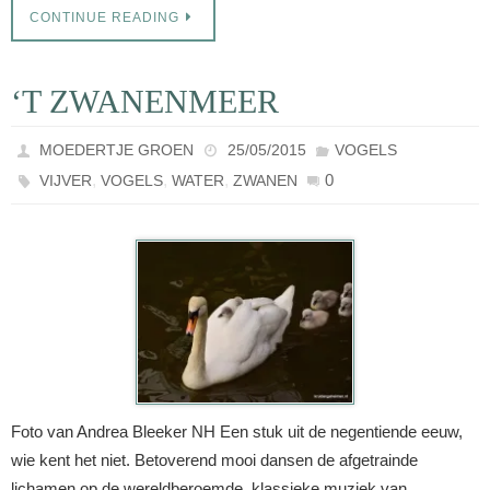
CONTINUE READING
‘T ZWANENMEER
MOEDERTJE GROEN
25/05/2015
VOGELS
,
,
,
0
VIJVER
VOGELS
WATER
ZWANEN
Foto van Andrea Bleeker NH Een stuk uit de negentiende eeuw,
wie kent het niet. Betoverend mooi dansen de afgetrainde
lichamen op de wereldberoemde klassieke muziek van