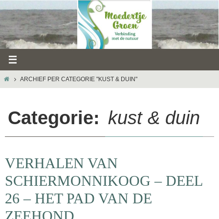
Ga
naar
de
inhoud
HOME
ARCHIEF PER CATEGORIE "KUST & DUIN"
Categorie:
kust & duin
VERHALEN VAN
SCHIERMONNIKOOG – DEEL
26 – HET PAD VAN DE
ZEEHOND