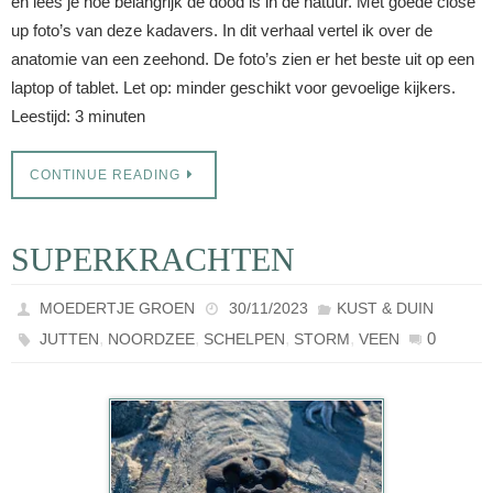
en lees je hoe belangrijk de dood is in de natuur. Met goede close
up foto’s van deze kadavers. In dit verhaal vertel ik over de
anatomie van een zeehond. De foto’s zien er het beste uit op een
laptop of tablet. Let op: minder geschikt voor gevoelige kijkers.
Leestijd: 3 minuten
CONTINUE READING
SUPERKRACHTEN
MOEDERTJE GROEN
30/11/2023
KUST & DUIN
,
,
,
,
0
JUTTEN
NOORDZEE
SCHELPEN
STORM
VEEN