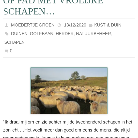
OP PAD MET VROLIJKE
SCHAPEN…
MOEDERTJE GROEN
13/12/2020
KUST & DUIN
,
,
,
,
DUINEN
GOLFBAAN
HERDER
NATUURBEHEER
SCHAPEN
0
“Ik draai mij om en zie achter mij de tweehonderd schapen in het
zonlicht …Het voelt meer dan goed om eens de mens, die altijd
maar onderweg is, kennis te laten maken met een beroep waar