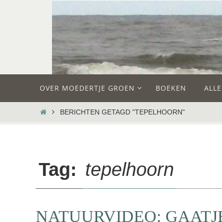
Ga
naar
de
inhoud
Ga
OVER MOEDERTJE GROEN
BOEKEN
ALL
naar
de
HOME
BERICHTEN GETAGD "TEPELHOORN"
inhoud
Tag:
tepelhoorn
NATUURVIDEO: GAAT