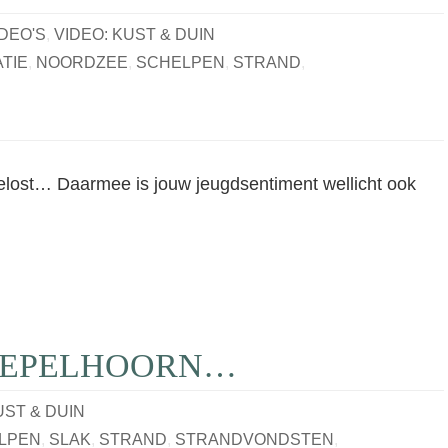
IDEO'S
,
VIDEO: KUST & DUIN
TIE
,
NOORDZEE
,
SCHELPEN
,
STRAND
,
gelost… Daarmee is jouw jeugdsentiment wellicht ook
 TEPELHOORN…
UST & DUIN
LPEN
,
SLAK
,
STRAND
,
STRANDVONDSTEN
,