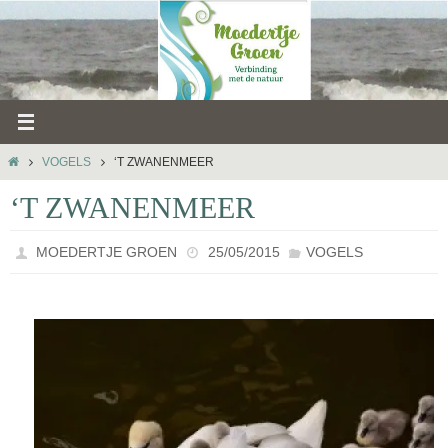
Ga
naar
de
inhoud
HOME
VOGELS
‘T ZWANENMEER
‘T ZWANENMEER
MOEDERTJE GROEN
25/05/2015
VOGELS