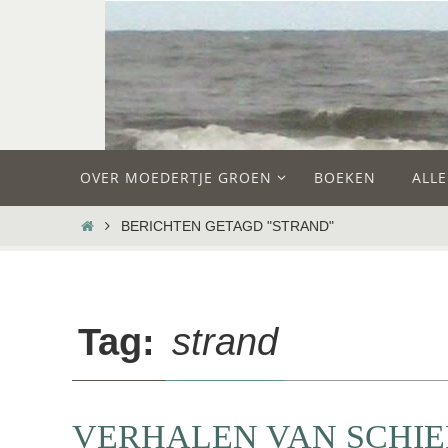
Ga
naar
de
inhoud
Ga
OVER MOEDERTJE GROEN
BOEKEN
ALL
naar
de
HOME
BERICHTEN GETAGD "STRAND"
inhoud
Tag:
strand
VERHALEN VAN SCHIE