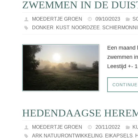
ZWEMMEN IN DE DUIS
MOEDERTJE GROEN
09/10/2023
S
DONKER
,
KUST
,
NOORDZEE
,
SCHIERMONN
Een maand le
zwemmen in 
Leestijd +- 
CONTINUE
HEDENDAAGSE HEREM
MOEDERTJE GROEN
20/11/2022
K
ARK NATUURONTWIKKELING
,
EIKAPSELS
,