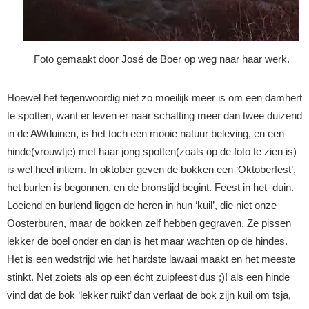
Foto gemaakt door José de Boer op weg naar haar werk.
Hoewel het tegenwoordig niet zo moeilijk meer is om een damhert
te spotten, want er leven er naar schatting meer dan twee duizend
in de AWduinen, is het toch een mooie natuur beleving, en een
hinde(vrouwtje) met haar jong spotten(zoals op de foto te zien is)
is wel heel intiem. In oktober geven de bokken een ‘Oktoberfest’,
het burlen is begonnen. en de bronstijd begint. Feest in het duin.
Loeiend en burlend liggen de heren in hun ‘kuil’, die niet onze
Oosterburen, maar de bokken zelf hebben gegraven. Ze pissen
lekker de boel onder en dan is het maar wachten op de hindes.
Het is een wedstrijd wie het hardste lawaai maakt en het meeste
stinkt. Net zoiets als op een écht zuipfeest dus ;)! als een hinde
vind dat de bok ‘lekker ruikt’ dan verlaat de bok zijn kuil om tsja,