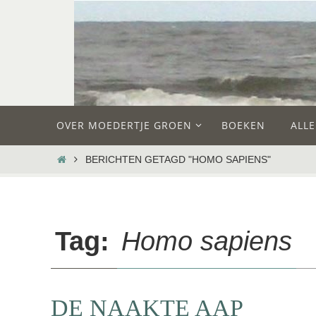
Ga
naar
de
inhoud
Ga
OVER MOEDERTJE GROEN
BOEKEN
ALL
naar
de
HOME
BERICHTEN GETAGD "HOMO SAPIENS"
inhoud
Tag:
Homo sapiens
DE NAAKTE AAP