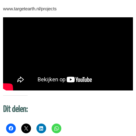
www.targetearth.nl/projects
Dit delen: