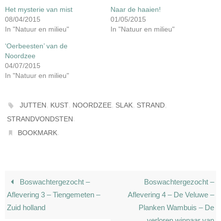
Het mysterie van mist
Naar de haaien!
08/04/2015
01/05/2015
In "Natuur en milieu"
In "Natuur en milieu"
‘Oerbeesten’ van de
Noordzee
04/07/2015
In "Natuur en milieu"
,
,
,
,
,
JUTTEN
KUST
NOORDZEE
SLAK
STRAND
.
STRANDVONDSTEN
.
BOOKMARK
Boswachtergezocht –
Boswachtergezocht –
Aflevering 3 – Tiengemeten –
Aflevering 4 – De Veluwe –
Zuid holland
Planken Wambuis – De
verloren winnaar van