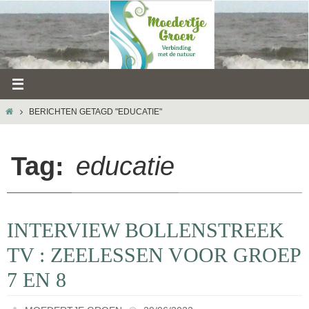
Ga
naar
de
inhoud
HOME
BERICHTEN GETAGD "EDUCATIE"
Tag:
educatie
INTERVIEW BOLLENSTREEK
TV : ZEELESSEN VOOR GROEP
7 EN 8