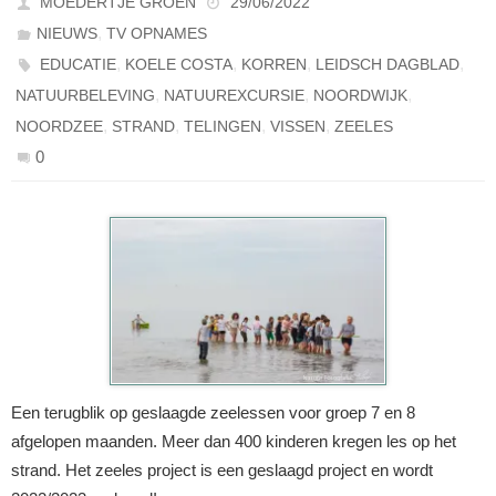
MOEDERTJE GROEN
29/06/2022
,
NIEUWS
TV OPNAMES
,
,
,
,
EDUCATIE
KOELE COSTA
KORREN
LEIDSCH DAGBLAD
,
,
,
NATUURBELEVING
NATUUREXCURSIE
NOORDWIJK
,
,
,
,
NOORDZEE
STRAND
TELINGEN
VISSEN
ZEELES
0
Een terugblik op geslaagde zeelessen voor groep 7 en 8
afgelopen maanden. Meer dan 400 kinderen kregen les op het
strand. Het zeeles project is een geslaagd project en wordt