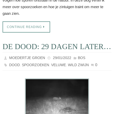
volgen hoe sporen ontstaan in de natuur. In deze blog vertel ik
meer over spoorzoeken en hoe je zintuigen traint om meer te
gaan zien.
CONTINUE READING
DE DOOD: 29 DAGEN LATER…
MOEDERTJE GROEN
29/01/2022
BOS
,
,
,
0
DOOD
SPOORZOEKEN
VELUWE
WILD ZWIJN