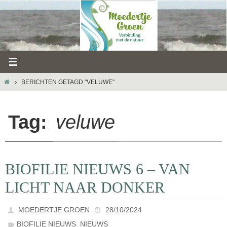
Ga
naar
de
inhoud
HOME
BERICHTEN GETAGD "VELUWE"
Tag:
veluwe
BIOFILIE NIEUWS 6 – VAN
LICHT NAAR DONKER
MOEDERTJE GROEN
28/10/2024
,
BIOFILIE NIEUWS
NIEUWS