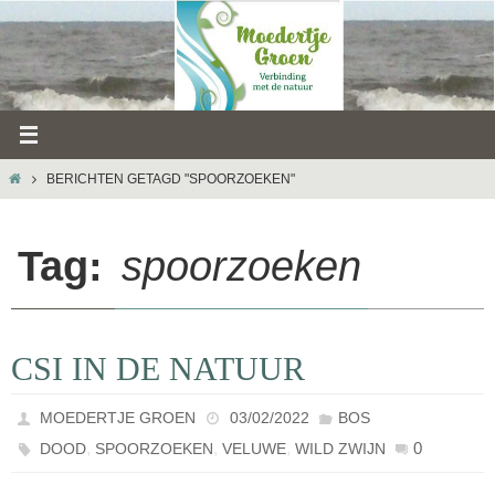
Ga
naar
de
inhoud
HOME
BERICHTEN GETAGD "SPOORZOEKEN"
Tag:
spoorzoeken
CSI IN DE NATUUR
MOEDERTJE GROEN
03/02/2022
BOS
,
,
,
0
DOOD
SPOORZOEKEN
VELUWE
WILD ZWIJN