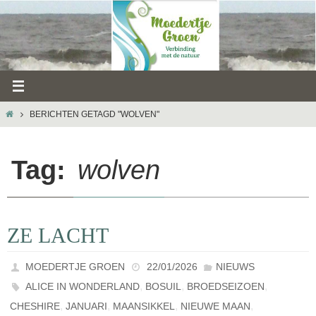
Ga
naar
de
inhoud
HOME
BERICHTEN GETAGD "WOLVEN"
Tag:
wolven
ZE LACHT
MOEDERTJE GROEN
22/01/2026
NIEUWS
,
,
,
ALICE IN WONDERLAND
BOSUIL
BROEDSEIZOEN
,
,
,
,
CHESHIRE
JANUARI
MAANSIKKEL
NIEUWE MAAN