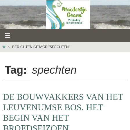
Ga
naar
de
inhoud
HOME
BERICHTEN GETAGD "SPECHTEN"
Tag:
spechten
DE BOUWVAKKERS VAN HET
LEUVENUMSE BOS. HET
BEGIN VAN HET
BROEDSEIZOEN