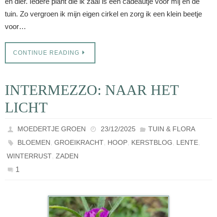
en dier. Iedere plant die ik zaai is een cadeautje voor mij en de
tuin. Zo vergroen ik mijn eigen cirkel en zorg ik een klein beetje
voor…
CONTINUE READING
INTERMEZZO: NAAR HET
LICHT
MOEDERTJE GROEN
23/12/2025
TUIN & FLORA
,
,
,
,
,
BLOEMEN
GROEIKRACHT
HOOP
KERSTBLOG
LENTE
,
WINTERRUST
ZADEN
1