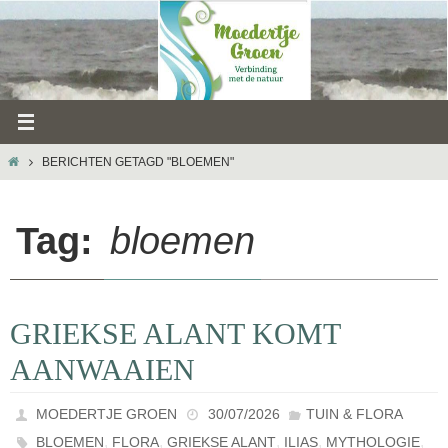
Ga
naar
de
inhoud
HOME
BERICHTEN GETAGD "BLOEMEN"
Tag:
bloemen
GRIEKSE ALANT KOMT
AANWAAIEN
MOEDERTJE GROEN
30/07/2026
TUIN & FLORA
,
,
,
,
,
BLOEMEN
FLORA
GRIEKSE ALANT
ILIAS
MYTHOLOGIE