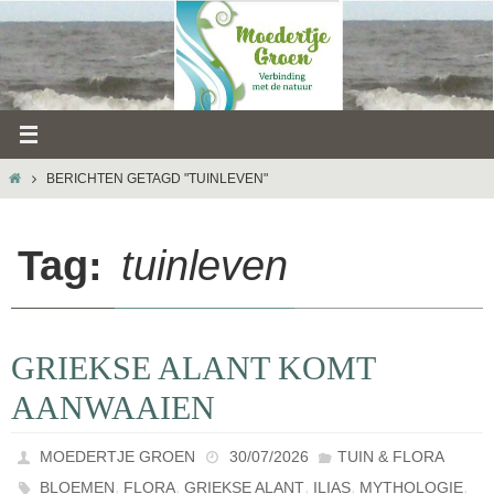
Ga
naar
de
inhoud
HOME
BERICHTEN GETAGD "TUINLEVEN"
Tag:
tuinleven
GRIEKSE ALANT KOMT
AANWAAIEN
MOEDERTJE GROEN
30/07/2026
TUIN & FLORA
,
,
,
,
,
BLOEMEN
FLORA
GRIEKSE ALANT
ILIAS
MYTHOLOGIE