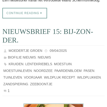
Een nieuwsbrief vanaf het vertrouwde eiland Schiermonnikoog.
CONTINUE READING
NIEUWSBRIEF 15: BIJ-ZON-
DER.
MOEDERTJE GROEN
09/04/2025
,
BIOFILIE NIEUWS
NIEUWS
,
,
,
KRUIDEN
LENTEKRIEBELS
MOESTUIN
,
,
,
,
MOESTUINLEVEN
NOORDZEE
PAARDENBLOEM
PASEN
,
,
,
,
TUINLEVEN
VOORJAAR
WILDPLUK RECEPT
WILDPLUKKEN
,
ZANDSPIERING
ZEEBOONTJE
1