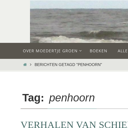
Ga
naar
de
inhoud
Ga
OVER MOEDERTJE GROEN
BOEKEN
ALL
naar
de
HOME
BERICHTEN GETAGD "PENHOORN"
inhoud
Tag:
penhoorn
VERHALEN VAN SCHIE