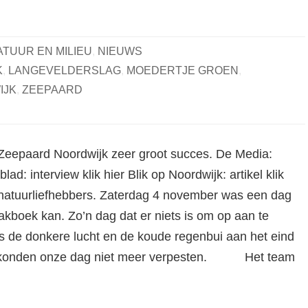
ATUUR EN MILIEU
,
NIEUWS
K
,
LANGEVELDERSLAG
,
MOEDERTJE GROEN
,
IJK
,
ZEEPAARD
eepaard Noordwijk zeer groot succes. De Media:
ad: interview klik hier Blik op Noordwijk: artikel klik
natuurliefhebbers. Zaterdag 4 november was een dag
lakboek kan. Zo’n dag dat er niets is om op aan te
s de donkere lucht en de koude regenbui aan het eind
 konden onze dag niet meer verpesten. Het team