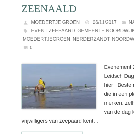
ZEENAALD
MOEDERTJE GROEN
06/11/2017
N
EVENT ZEEPAARD
,
GEMEENTE NOORDWIJ
MOEDERTJEGROEN
,
NERDERZANDT
,
NOORDW
0
Evenement Z
Leidsch Dagbl
hier Beste 
die in een p
merken, zelf
van de dag
vrijwilligers van zeepaard kent…