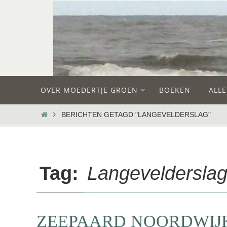
Ga
naar
de
inhoud
Ga
OVER MOEDERTJE GROEN
BOEKEN
ALL
naar
de
HOME
BERICHTEN GETAGD "LANGEVELDERSLAG"
inhoud
Tag:
Langeveldersla
ZEEPAARD NOORDWIJK