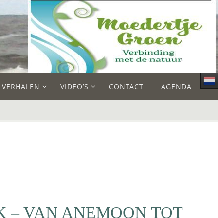
E VERHALEN
VIDEO’S
CONTACT
AGENDA
g
 – VAN ANEMOON TOT