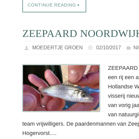
CONTINUE READING
ZEEPAARD NOORDWIJK 
MOEDERTJE GROEN
02/10/2017
N
ZEEPAARD K
een rij een 
Hollandse We
visserij nie
van vorig jaa
van natuurg
team vrijwilligers. De paardenmannen van Zee
Hogervorst.…