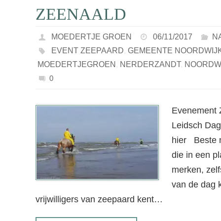
ZEENAALD
MOEDERTJE GROEN
06/11/2017
N
EVENT ZEEPAARD
,
GEMEENTE NOORDWIJ
MOEDERTJEGROEN
,
NERDERZANDT
,
NOORDW
0
Evenement Z
Leidsch Dagbl
hier Beste 
die in een p
merken, zelf
van de dag
vrijwilligers van zeepaard kent…