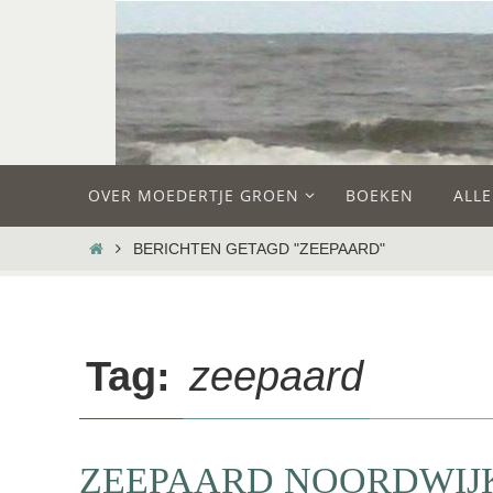
Ga
naar
de
inhoud
Ga
OVER MOEDERTJE GROEN
BOEKEN
ALL
naar
de
HOME
BERICHTEN GETAGD "ZEEPAARD"
inhoud
Tag:
zeepaard
ZEEPAARD NOORDWIJK