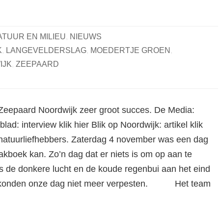
ATUUR EN MILIEU
,
NIEUWS
K
,
LANGEVELDERSLAG
,
MOEDERTJE GROEN
,
IJK
,
ZEEPAARD
eepaard Noordwijk zeer groot succes. De Media:
ad: interview klik hier Blik op Noordwijk: artikel klik
natuurliefhebbers. Zaterdag 4 november was een dag
lakboek kan. Zo’n dag dat er niets is om op aan te
s de donkere lucht en de koude regenbui aan het eind
 konden onze dag niet meer verpesten. Het team