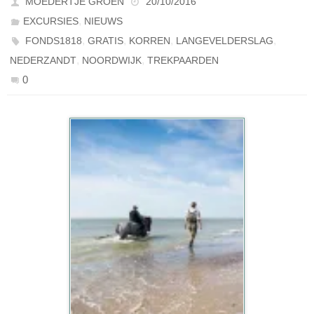
MOEDERTJE GROEN
20/10/2016
,
EXCURSIES
NIEUWS
,
,
,
,
FONDS1818
GRATIS
KORREN
LANGEVELDERSLAG
,
,
NEDERZANDT
NOORDWIJK
TREKPAARDEN
0