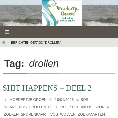
Ga
naar
de
inhoud
HOME
BERICHTEN GETAGD "DROLLEN"
Tag:
drollen
SHIT HAPPENS – DEEL 2
MOEDERTJE GROEN
16/01/2026
BOS
,
,
,
,
,
,
ARK
BOS
DROLLEN
POEP
REE
SPEURNEUS
SPOREN
,
,
,
,
,
ZOEKEN
SPORENKAART
VOS
WOLVEN
ZOEKKAARTEN