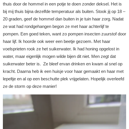
thuis door de hommel in een potje te doen zonder deksel. Het is
bij mij thuis bijna dezelfde temperatuur als buiten. Stook jij op 18 –
20 graden, geef de hommel dan buiten in je tuin haar zorg. Nadat
ze wat had rondgehangen begon ze met haar achterlijf te
pompen. Een goed teken, want zo pompen insecten zuurstof door
haar lijf. Ik hoorde ook weer een beetje gezoem. Met haar
voelsprieten rook ze het suikerwater. Ik had honing opgelost in
water, maar eigenlijk mogen wilde bijen dit niet. Men zegt dat
suikerwater beter is. Ze bleef ervan drinken en kwam al snel op
kracht. Daarna heb ik een huisje voor haar gemaakt en haar met
lepeltje en al op een beschutte plek vrijgelaten. Hopelijk overleefd
ze de storm op deze manier!