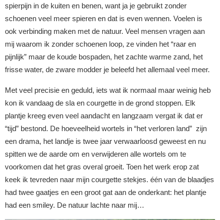
spierpijn in de kuiten en benen, want ja je gebruikt zonder
schoenen veel meer spieren en dat is even wennen. Voelen is
ook verbinding maken met de natuur. Veel mensen vragen aan
mij waarom ik zonder schoenen loop, ze vinden het “raar en
pijnlijk” maar de koude bospaden, het zachte warme zand, het
frisse water, de zware modder je beleefd het allemaal veel meer.
Met veel precisie en geduld, iets wat ik normaal maar weinig heb
kon ik vandaag de sla en courgette in de grond stoppen. Elk
plantje kreeg even veel aandacht en langzaam vergat ik dat er
“tijd” bestond. De hoeveelheid wortels in “het verloren land” zijn
een drama, het landje is twee jaar verwaarloosd geweest en nu
spitten we de aarde om en verwijderen alle wortels om te
voorkomen dat het gras overal groeit. Toen het werk erop zat
keek ik tevreden naar mijn courgette stekjes. één van de blaadjes
had twee gaatjes en een groot gat aan de onderkant: het plantje
had een smiley. De natuur lachte naar mij…