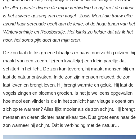
die aller puurste dingen die mij in verbinding brengt met de natuur
is het zuivere gezang van een vogel. Zoals Merel die trouw elke
avond haar serenade geeft aan de lente, of de hoge tonen van het
Winterkoninkje en Roodborstje. Het klinkt zo helder dat als ik het
hoor, het soms pijn doet aan mijn oren.
De zon laat de fris groene blaadjes er haast doorzichtig uitzien, hij
maakt van een zeedruifje(een kwalletje) een klein pareltje dat
schittert in het licht. De zon kan toveren, hij maakt mensen blij en
laat de natuur ontwaken. In de zon zijn mensen relaxed, de zon
laat leven en brengt leven. Hij brengt warmte en geluk. Hij laat de
vogels zingen en bloemen groeien. Is het je wel eens opgevallen
hoe mooi een vlinder is die in het zonlicht haar vleugels opent om
zich op te warmen? Alles lijkt mooier als de zon schijnt. Hij brengt
mensen en dieren dichter naar elkaar toe. Dus groet eens naar de
zon wanneer hij schijnt. Dát is verbinding met de natuur…