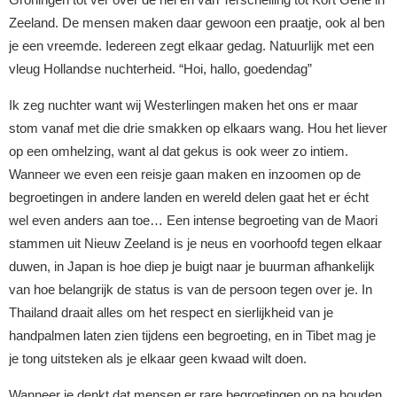
Zeeland. De mensen maken daar gewoon een praatje, ook al ben
je een vreemde. Iedereen zegt elkaar gedag. Natuurlijk met een
vleug Hollandse nuchterheid. “Hoi, hallo, goedendag”
Ik zeg nuchter want wij Westerlingen maken het ons er maar
stom vanaf met die drie smakken op elkaars wang. Hou het liever
op een omhelzing, want al dat gekus is ook weer zo intiem.
Wanneer we even een reisje gaan maken en inzoomen op de
begroetingen in andere landen en wereld delen gaat het er écht
wel even anders aan toe… Een intense begroeting van de Maori
stammen uit Nieuw Zeeland is je neus en voorhoofd tegen elkaar
duwen, in Japan is hoe diep je buigt naar je buurman afhankelijk
van hoe belangrijk de status is van de persoon tegen over je. In
Thailand draait alles om het respect en sierlijkheid van je
handpalmen laten zien tijdens een begroeting, en in Tibet mag je
je tong uitsteken als je elkaar geen kwaad wilt doen.
Wanneer je denkt dat mensen er rare begroetingen op na houden