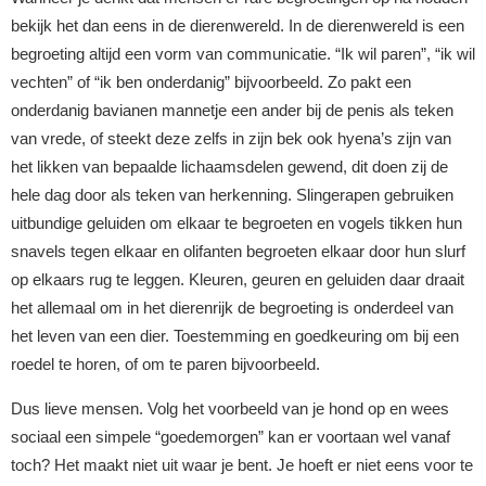
bekijk het dan eens in de dierenwereld. In de dierenwereld is een
begroeting altijd een vorm van communicatie. “Ik wil paren”, “ik wil
vechten” of “ik ben onderdanig” bijvoorbeeld. Zo pakt een
onderdanig bavianen mannetje een ander bij de penis als teken
van vrede, of steekt deze zelfs in zijn bek ook hyena’s zijn van
het likken van bepaalde lichaamsdelen gewend, dit doen zij de
hele dag door als teken van herkenning. Slingerapen gebruiken
uitbundige geluiden om elkaar te begroeten en vogels tikken hun
snavels tegen elkaar en olifanten begroeten elkaar door hun slurf
op elkaars rug te leggen. Kleuren, geuren en geluiden daar draait
het allemaal om in het dierenrijk de begroeting is onderdeel van
het leven van een dier. Toestemming en goedkeuring om bij een
roedel te horen, of om te paren bijvoorbeeld.
Dus lieve mensen. Volg het voorbeeld van je hond op en wees
sociaal een simpele “goedemorgen” kan er voortaan wel vanaf
toch? Het maakt niet uit waar je bent. Je hoeft er niet eens voor te