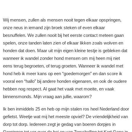
Wij mensen, zullen als mensen nooit tegen elkaar opspringen,
onze neus in iemand zijn broek steken of even elkaar
besnuffelen. We zullen nooit bij het eerste contact meteen gaan
spelen, onze tanden laten zien of elkaar likken zoals wolven en
honden dat doen. Maar uit mijn eigen kleine testje is gebleken dat
wanneer ik wandel zonder hond mensen om mij heen mij niet
eens terug begroeten, of terug groeten. Wanneer ik wandel met
hond heb ik meer kans op een “goedemorgen” en dan score ik
vooral een “hallo” bij andere honden eigenaren, en ook de oudere
hebben nog respect. Al gaat het vaak met moeite, en vaak
binnensmonds. Mijn vraag aan jullie, waarom?
Ik ben inmiddels 25 en heb op mijn stalen ros heel Nederland door
gefietst. Weetje wat mij het meeste opviel? De vriendelijkheid van
dorp tot dorp. Iedereen zegt je gedag van boeren dorpjes in
Groningen tot ver over de hei en van Terschelling tot Kort Gene in