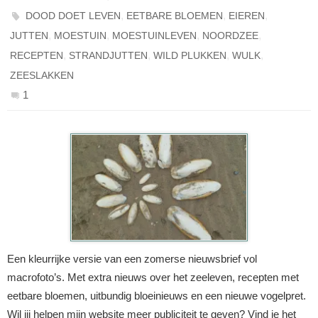
,
,
,
DOOD DOET LEVEN
EETBARE BLOEMEN
EIEREN
,
,
,
,
JUTTEN
MOESTUIN
MOESTUINLEVEN
NOORDZEE
,
,
,
,
RECEPTEN
STRANDJUTTEN
WILD PLUKKEN
WULK
ZEESLAKKEN
1
Een kleurrijke versie van een zomerse nieuwsbrief vol
macrofoto’s. Met extra nieuws over het zeeleven, recepten met
eetbare bloemen, uitbundig bloeinieuws en een nieuwe vogelpret.
Wil jij helpen mijn website meer publiciteit te geven? Vind je het