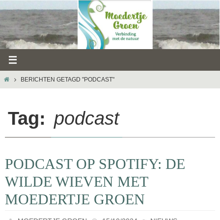
Ga
naar
de
inhoud
HOME
BERICHTEN GETAGD "PODCAST"
Tag:
podcast
PODCAST OP SPOTIFY: DE
WILDE WIEVEN MET
MOEDERTJE GROEN