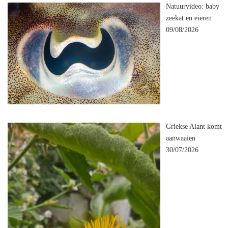
Natuurvideo: baby
zeekat en eieren
09/08/2026
Griekse Alant komt
aanwaaien
30/07/2026