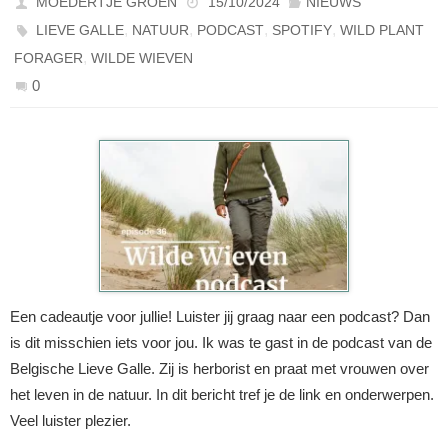
MOEDERTJE GROEN
15/10/2024
NIEUWS
,
,
,
,
LIEVE GALLE
NATUUR
PODCAST
SPOTIFY
WILD PLANT
,
FORAGER
WILDE WIEVEN
0
Een cadeautje voor jullie! Luister jij graag naar een podcast? Dan
is dit misschien iets voor jou. Ik was te gast in de podcast van de
Belgische Lieve Galle. Zij is herborist en praat met vrouwen over
het leven in de natuur. In dit bericht tref je de link en onderwerpen.
Veel luister plezier.