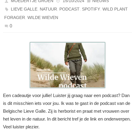
MOEDERTJE GROEN
15/10/2024
NIEUWS
,
,
,
,
LIEVE GALLE
NATUUR
PODCAST
SPOTIFY
WILD PLANT
,
FORAGER
WILDE WIEVEN
0
Een cadeautje voor jullie! Luister jij graag naar een podcast? Dan
is dit misschien iets voor jou. Ik was te gast in de podcast van de
Belgische Lieve Galle. Zij is herborist en praat met vrouwen over
het leven in de natuur. In dit bericht tref je de link en onderwerpen.
Veel luister plezier.