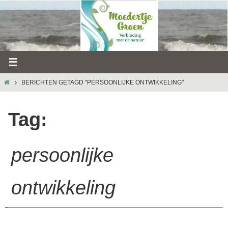
Ga
naar
de
inhoud
HOME
BERICHTEN GETAGD "PERSOONLIJKE ONTWIKKELING"
Tag:
persoonlijke
ontwikkeling