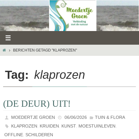
Ga
naar
de
inhoud
HOME
BERICHTEN GETAGD "KLAPROZEN"
Tag:
klaprozen
(DE DEUR) UIT!
MOEDERTJE GROEN
06/06/2026
TUIN & FLORA
,
,
,
,
KLAPROZEN
KRUIDEN
KUNST
MOESTUINLEVEN
,
OFFLINE
SCHILDEREN