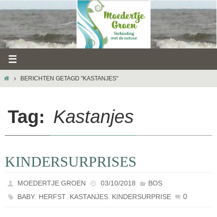
Ga
naar
de
inhoud
HOME
BERICHTEN GETAGD "KASTANJES"
Tag:
Kastanjes
KINDERSURPRISES
MOEDERTJE GROEN
03/10/2018
BOS
,
,
,
0
BABY
HERFST
KASTANJES
KINDERSURPRISE