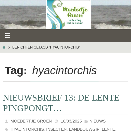
Ga
naar
de
inhoud
HOME
BERICHTEN GETAGD "HYACINTORCHIS"
Tag:
hyacintorchis
NIEUWSBRIEF 13: DE LENTE
PINGPONGT…
MOEDERTJE GROEN
18/03/2025
NIEUWS
,
,
,
,
HYACINTORCHIS
INSECTEN
LANDBOUWGIF
LENTE