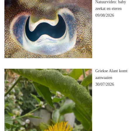
Natuurvideo: baby
zeekat en eieren
09/08/2026
Griekse Alant komt
aanwaaien
30/07/2026