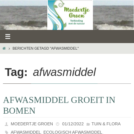
Ga
naar
de
inhoud
HOME
BERICHTEN GETAGD "AFWASMIDDEL"
Tag:
afwasmiddel
AFWASMIDDEL GROEIT IN
BOMEN
MOEDERTJE GROEN
01/12/2022
TUIN & FLORA
,
,
AFWASMIDDEL
ECOLOGISCH AFWASMIDDEL