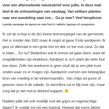
voor een afwisselende nieuwsbrief voor jullie. In deze mail
deel ik de ontmoetingen van vandaag. Van eetbare planten
naar een wandeling naar zee… Ga je mee? Veel leesplezier.
Leestip vanwege de layout en vele foto’s: tablets, laptops of computers.
Ik zet de schop in de (te) kleine bomenspiegel van de gemeente.
Het is minder dan 1M2 maar ik oogst al gauw 5 kilo aardperen. Ik
gooi ze allemaal in een grote kist en dek ze toe met zand. Zo dat
is klaar… En nu? Bedenken wat ik ermee wil gaan doen, want de
mogelijkheden zijn eindeloos. Aardpeer is zo’n plant die niets fout
kan doen. Zelfs het woekeren is geen straf als je een plek kunt
vinden waar ze er mogen zijn. Aardperen vormen een belangrijke
bron van voeding in de wintermaanden. Van chips tot puree of
gewoon rauw in de salade. Je darmflora zal er blij mee zijn, maar
zorg dat je niet met je dekbed wappert.
Hadden jullie het ook moeilijk met die grijze en regenachtige
dagen? Ik voelde mij net een huiskat. Hoewel dat soms lekker