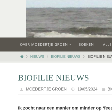
Ga
naar
de
inhoud
Ga
OVER MOEDERTJE GROEN
BOEKEN
ALL
naar
de
HOME
NIEUWS
BIOFILIE NIEUWS
BIOFILIE NIE
inhoud
BIOFILIE NIEUWS
MOEDERTJE GROEN
19/05/2024
B
Ik zocht naar een manier om minder op ‘feest