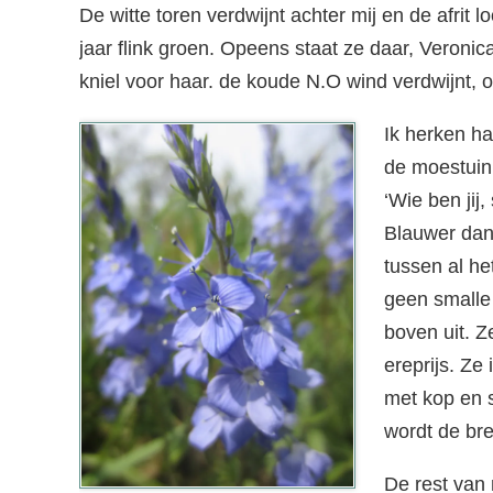
De witte toren verdwijnt achter mij en de afrit lo
jaar flink groen. Opeens staat ze daar, Veronic
kniel voor haar. de koude N.O wind verdwijnt, om
Ik herken ha
de moestuin 
‘Wie ben jij,
Blauwer dan
tussen al het
geen smalle 
boven uit. Z
ereprijs. Ze
met kop en s
wordt de br
De rest van 