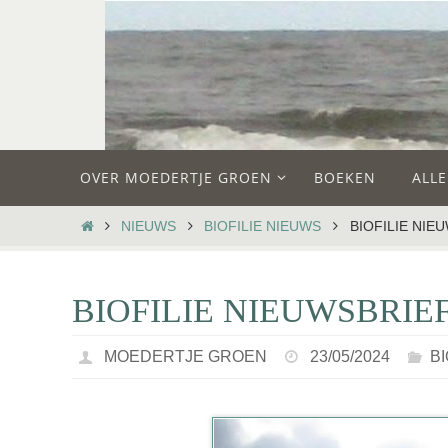
Ga
naar
de
inhoud
Ga
OVER MOEDERTJE GROEN
BOEKEN
ALL
naar
de
HOME
NIEUWS
BIOFILIE NIEUWS
BIOFILIE NIEU
inhoud
BIOFILIE NIEUWSBRIEF
MOEDERTJE GROEN
23/05/2024
B