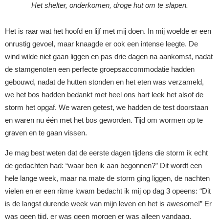
Het shelter, onderkomen, droge hut om te slapen.
Het is raar wat het hoofd en lijf met mij doen. In mij woelde er een
onrustig gevoel, maar knaagde er ook een intense leegte. De
wind wilde niet gaan liggen en pas drie dagen na aankomst, nadat
de stamgenoten een perfecte groepsaccommodatie hadden
gebouwd, nadat de hutten stonden en het eten was verzameld,
we het bos hadden bedankt met heel ons hart leek het alsof de
storm het opgaf. We waren getest, we hadden de test doorstaan
en waren nu één met het bos geworden. Tijd om wormen op te
graven en te gaan vissen.
Je mag best weten dat de eerste dagen tijdens die storm ik echt
de gedachten had: “waar ben ik aan begonnen?” Dit wordt een
hele lange week, maar na mate de storm ging liggen, de nachten
vielen en er een ritme kwam bedacht ik mij op dag 3 opeens: “Dit
is de langst durende week van mijn leven en het is awesome!” Er
was geen tijd, er was geen morgen er was alleen vandaag.