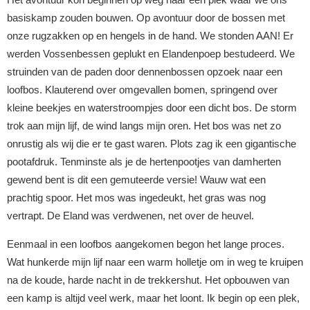
basiskamp zouden bouwen. Op avontuur door de bossen met
onze rugzakken op en hengels in de hand. We stonden AAN! Er
werden Vossenbessen geplukt en Elandenpoep bestudeerd. We
struinden van de paden door dennenbossen opzoek naar een
loofbos. Klauterend over omgevallen bomen, springend over
kleine beekjes en waterstroompjes door een dicht bos. De storm
trok aan mijn lijf, de wind langs mijn oren. Het bos was net zo
onrustig als wij die er te gast waren. Plots zag ik een gigantische
pootafdruk. Tenminste als je de hertenpootjes van damherten
gewend bent is dit een gemuteerde versie! Wauw wat een
prachtig spoor. Het mos was ingedeukt, het gras was nog
vertrapt. De Eland was verdwenen, net over de heuvel.
Eenmaal in een loofbos aangekomen begon het lange proces.
Wat hunkerde mijn lijf naar een warm holletje om in weg te kruipen
na de koude, harde nacht in de trekkershut. Het opbouwen van
een kamp is altijd veel werk, maar het loont. Ik begin op een plek,