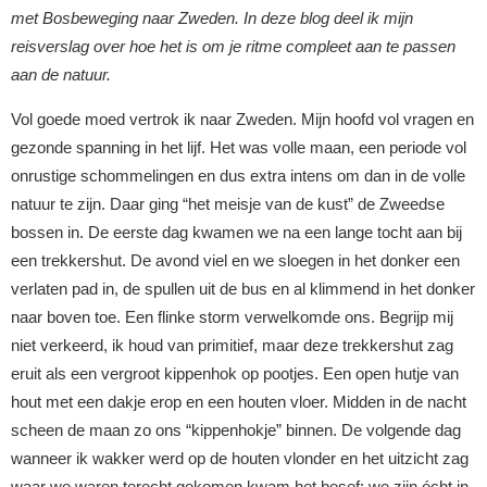
met Bosbeweging naar Zweden. In deze blog deel ik mijn
reisverslag over hoe het is om je ritme compleet aan te passen
aan de natuur.
Vol goede moed vertrok ik naar Zweden. Mijn hoofd vol vragen en
gezonde spanning in het lijf. Het was volle maan, een periode vol
onrustige schommelingen en dus extra intens om dan in de volle
natuur te zijn. Daar ging “het meisje van de kust” de Zweedse
bossen in. De eerste dag kwamen we na een lange tocht aan bij
een trekkershut. De avond viel en we sloegen in het donker een
verlaten pad in, de spullen uit de bus en al klimmend in het donker
naar boven toe. Een flinke storm verwelkomde ons. Begrijp mij
niet verkeerd, ik houd van primitief, maar deze trekkershut zag
eruit als een vergroot kippenhok op pootjes. Een open hutje van
hout met een dakje erop en een houten vloer. Midden in de nacht
scheen de maan zo ons “kippenhokje” binnen. De volgende dag
wanneer ik wakker werd op de houten vlonder en het uitzicht zag
waar we waren terecht gekomen kwam het besef: we zijn écht in