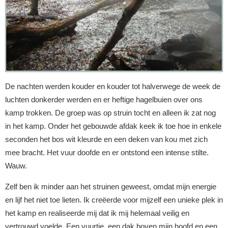
De nachten werden kouder en kouder tot halverwege de week de
luchten donkerder werden en er heftige hagelbuien over ons
kamp trokken. De groep was op struin tocht en alleen ik zat nog
in het kamp. Onder het gebouwde afdak keek ik toe hoe in enkele
seconden het bos wit kleurde en een deken van kou met zich
mee bracht. Het vuur doofde en er ontstond een intense stilte.
Wauw.
Zelf ben ik minder aan het struinen geweest, omdat mijn energie
en lijf het niet toe lieten. Ik creëerde voor mijzelf een unieke plek in
het kamp en realiseerde mij dat ik mij helemaal veilig en
vertrouwd voelde. Een vuurtje, een dak boven mijn hoofd en een