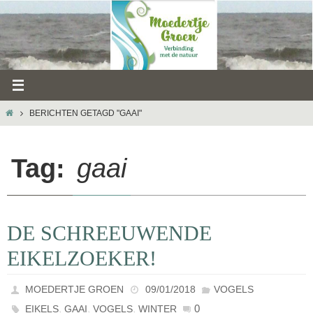
Ga
naar
de
inhoud
HOME
BERICHTEN GETAGD "GAAI"
Tag:
gaai
DE SCHREEUWENDE
EIKELZOEKER!
MOEDERTJE GROEN
09/01/2018
VOGELS
,
,
,
0
EIKELS
GAAI
VOGELS
WINTER