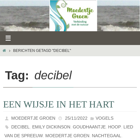
Ga
naar
de
inhoud
HOME
BERICHTEN GETAGD "DECIBEL"
Tag:
decibel
EEN WIJSJE IN HET HART
MOEDERTJE GROEN
25/11/2022
VOGELS
,
,
,
,
DECIBEL
EMILY DICKINSON
GOUDHAANTJE
HOOP
LIED
,
,
,
VAN DE SPREEUW
MOEDERTJE GROEN
NACHTEGAAL