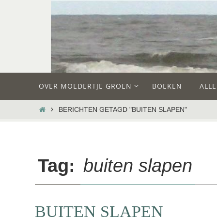
Ga
naar
de
inhoud
Ga
OVER MOEDERTJE GROEN
BOEKEN
ALL
naar
de
HOME
BERICHTEN GETAGD "BUITEN SLAPEN"
inhoud
Tag:
buiten slapen
BUITEN SLAPEN