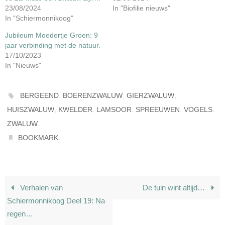
23/08/2024
In "Biofilie nieuws"
In "Schiermonnikoog"
Jubileum Moedertje Groen: 9
jaar verbinding met de natuur.
17/10/2023
In "Nieuws"
,
,
,
BERGEEND
BOERENZWALUW
GIERZWALUW
,
,
,
,
,
HUISZWALUW
KWELDER
LAMSOOR
SPREEUWEN
VOGELS
.
ZWALUW
.
BOOKMARK
Verhalen van
De tuin wint altijd…
Schiermonnikoog Deel 19: Na
regen…