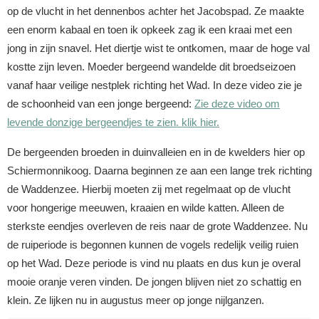
op de vlucht in het dennenbos achter het Jacobspad. Ze maakte
een enorm kabaal en toen ik opkeek zag ik een kraai met een
jong in zijn snavel. Het diertje wist te ontkomen, maar de hoge val
kostte zijn leven. Moeder bergeend wandelde dit broedseizoen
vanaf haar veilige nestplek richting het Wad. In deze video zie je
de schoonheid van een jonge bergeend:
Zie deze video om
levende donzige bergeendjes te zien. klik hier.
De bergeenden broeden in duinvalleien en in de kwelders hier op
Schiermonnikoog. Daarna beginnen ze aan een lange trek richting
de Waddenzee. Hierbij moeten zij met regelmaat op de vlucht
voor hongerige meeuwen, kraaien en wilde katten. Alleen de
sterkste eendjes overleven de reis naar de grote Waddenzee. Nu
de ruiperiode is begonnen kunnen de vogels redelijk veilig ruien
op het Wad. Deze periode is vind nu plaats en dus kun je overal
mooie oranje veren vinden. De jongen blijven niet zo schattig en
klein. Ze lijken nu in augustus meer op jonge nijlganzen.