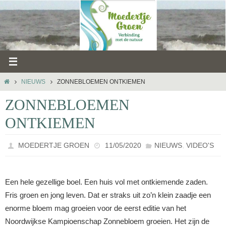
Ga
naar
de
inhoud
HOME
NIEUWS
ZONNEBLOEMEN ONTKIEMEN
ZONNEBLOEMEN
ONTKIEMEN
,
MOEDERTJE GROEN
11/05/2020
NIEUWS
VIDEO'S
Een hele gezellige boel. Een huis vol met ontkiemende zaden.
Fris groen en jong leven. Dat er straks uit zo’n klein zaadje een
enorme bloem mag groeien voor de eerst editie van het
Noordwijkse Kampioenschap Zonnebloem groeien. Het zijn de