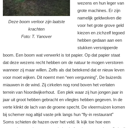
wezens en hun leger van
grote machines. Er zijn
namelijk geldwolven die
Deze boom verloor zijn laatste
voor het grote grove geld
krachten
kiezen en zichzelf tegoed
Foto: T. Yanover
hebben gedaan aan een
stukken versnipperde
boom. Een boom wat verwerkt is tot papier. Op dat papier staat
dat deze wezens recht hebben om de natuur te mogen verstoren
wanneer zij maar willen. Zelfs als dat betekend dat er nieuw leven
voor moet wijken. Dit noemt men “een vergunning”, De buizerds
miauwen in de wind. Zij cirkelen nog rond boven het verlaten
terrein van Noordwijkerhout. Een plek waar zij hun jongen jaar in
jaar uit groot hebben gebracht en vliegles hebben gegeven. In de
verte klinkt de lach van de groene specht. De vleermuizen komen
bij schemer nog altijd vaste prik langs hun “fly-in restaurant”
Soms schieten de hazen over het veld. Ik kijk toe hoe een