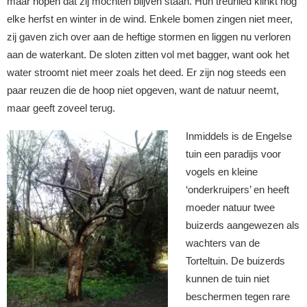
maar hopen dat zij mochten blijven staan. Hun treurlied klinkt nog
elke herfst en winter in de wind. Enkele bomen zingen niet meer,
zij gaven zich over aan de heftige stormen en liggen nu verloren
aan de waterkant. De sloten zitten vol met bagger, want ook het
water stroomt niet meer zoals het deed. Er zijn nog steeds een
paar reuzen die de hoop niet opgeven, want de natuur neemt,
maar geeft zoveel terug.
Inmiddels is de Engelse
tuin een paradijs voor
vogels en kleine
‘onderkruipers’ en heeft
moeder natuur twee
buizerds aangewezen als
wachters van de
Torteltuin. De buizerds
kunnen de tuin niet
beschermen tegen rare