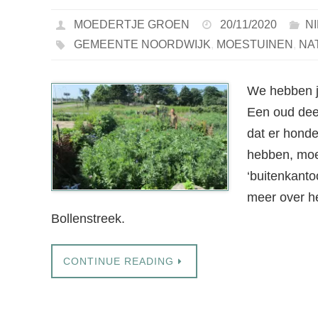
MOEDERTJE GROEN
20/11/2020
N
GEMEENTE NOORDWIJK
,
MOESTUINEN
,
NA
We hebben jo
Een oud deel
dat er hond
hebben, moet
‘buitenkantoo
meer over he
Bollenstreek.
CONTINUE READING