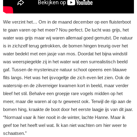
Wie verzint het… Om in de maand december op een fluisterboot
te gaan varen op het meer? Nou perfect. De lucht was grijs, het
water was grijs maar wij waren allemaal goed gemutst. De natuur
is in zichzelf terug getrokken, de bomen hingen treurig over het
water bedekt met een jasje van mos. Doordat het bijna windstil
was weerspiegelde zij in het water wat een surrealistisch beeld
gaf. Tussen de mysterieuze natuur schoot opeens een blauwe
flits langs. Het was het ijsvogeltje die zich even liet zien. Ook de
watersnip en de zilverreiger kwamen kort in beeld, maar verder
bleef het stil. Behalve een groepje rare vogels midden op het
meer, maar die waren al op tv geweest ook. Terwijl de rijp aan de
bomen hing, kraakte de boot door het eerste laagje ijs van dit jaar.
“Normaal vaar ik hier nooit in de winter, lachte Hanne. Maar ik
geef toe het heeft wel wat. Ik kan niet wachten om hier weer te
schaatsen.”