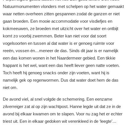
Natuurmonumenten vlonders met schelpen op het water gemaakt
waar netten overheen zitten gespannen zodat de ganzen er niet
gaan broeden. Een mooie accommodatie voor visdiefjes en
kokmeeuwen, ze broeden met uitzicht over het water en ontbijt
komt zo voorbij zwemmen. Beter kan niet voor dat soort
vogelsoorten en tussen al dat water is er genoeg ruimte voor
reeën, vossen én…meneer de das. Sinds dit jaar is er namelijk
een das komen wonen in het Naardermeer gebied. Een tikkie
frappant is het wel, want een das heeft liever geen natte voeten.
Toch heeft hij genoeg snacks onder zijn voeten, want hij is
namelijk gek op regenwormen. Dus dat water doet hem de das
niet om.
De avond viel, al snel volgde de schemering. Een eenzame
zilverreiger zat al op zijn wachtpost. Hanne legde uit dat ze in de
avond bij elkaar kwamen om te slapen. Voor nu zag het er echter
triest uit. Een in elkaar gedoken wit verenkleed in de ‘leegte’…