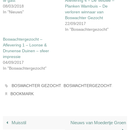
te gast
Aflevering 4 – De Veluwe –
08/03/2018
Planken Wambuis – De
In "Nieuws"
verloren winnaar van
Boswachter Gezocht
22/09/2017
In "Boswachtergezocht"
Boswachtergezocht –
Aflevering 1 – Loonse &
Drunense Duinen – sfeer
impressie
04/09/2017
In "Boswachtergezocht"
,
.
BOSWACHTER GEZOCHT
BOSWACHTERGEZOCHT
.
BOOKMARK
Muisstil
Nieuws van Moedertje Groen