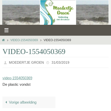
Ga
naar
de
inhoud
HOME
VIDEO-1554050369
VIDEO-1554050369
VIDEO-1554050369
MOEDERTJE GROEN
31/03/2019
video-1554050369
De plastic vondst
Vorige afbeelding