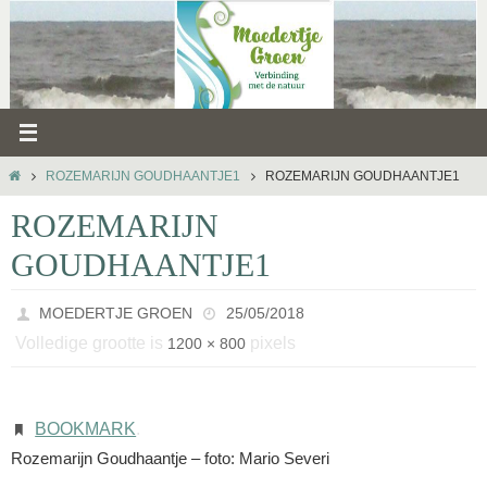
Ga
naar
de
inhoud
HOME
ROZEMARIJN GOUDHAANTJE1
ROZEMARIJN GOUDHAANTJE1
ROZEMARIJN
GOUDHAANTJE1
MOEDERTJE GROEN
25/05/2018
Volledige grootte is
pixels
1200 × 800
BOOKMARK
.
Rozemarijn Goudhaantje – foto: Mario Severi