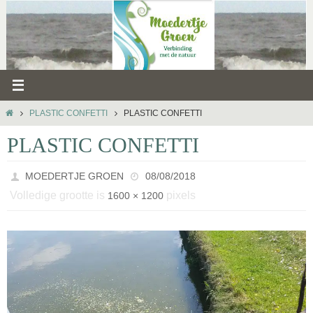
Ga
naar
de
inhoud
HOME
PLASTIC CONFETTI
PLASTIC CONFETTI
PLASTIC CONFETTI
MOEDERTJE GROEN
08/08/2018
Volledige grootte is
pixels
1600 × 1200