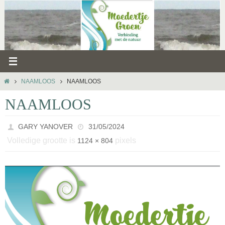
Ga
naar
de
inhoud
HOME
NAAMLOOS
NAAMLOOS
NAAMLOOS
GARY YANOVER
31/05/2024
Volledige grootte is
pixels
1124 × 804