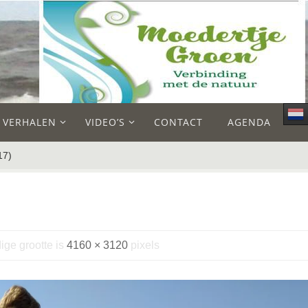
E VERHALEN
VIDEO’S
CONTACT
AGENDA
17)
ige grootte is
4160 × 3120
pixels