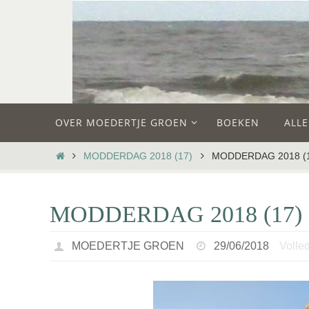
Ga
naar
de
inhoud
Ga
OVER MOEDERTJE GROEN
BOEKEN
ALL
naar
de
HOME
MODDERDAG 2018 (17)
MODDERDAG 2018 (
inhoud
MODDERDAG 2018 (17)
MOEDERTJE GROEN
29/06/2018
Volled