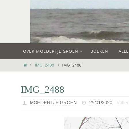
Ga
naar
de
inhoud
Ga
OVER MOEDERTJE GROEN
BOEKEN
ALL
naar
de
HOME
IMG_2488
IMG_2488
inhoud
IMG_2488
MOEDERTJE GROEN
25/01/2020
Volled