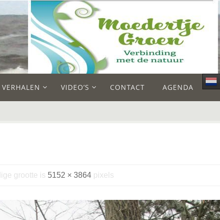
E VERHALEN
VIDEO’S
CONTACT
AGENDA
ige grootte is
5152 × 3864
pixels